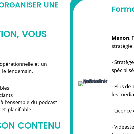
 ORGANISER UNE
Forma
TION, VOUS
Manon
, 
stratégie
- Stratèg
 opérationnelle et un
spécialis
 le lendemain.
- Plus de
bles
les média
ciants
 à l’ensemble du podcast
et planifiable
- Licence
 SON CONTENU
- Vidéast