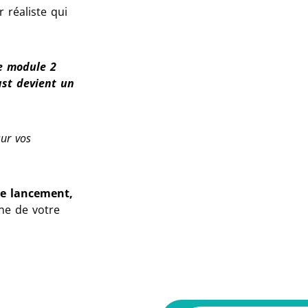
r réaliste qui
le module 2
ast devient un
sur vos
de lancement,
ne de votre