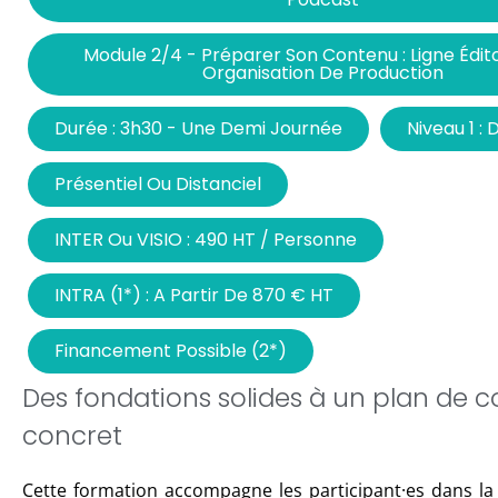
Module 2/4 - Préparer Son Contenu : Ligne Édito
Organisation De Production
Durée : 3h30 - Une Demi Journée
Niveau 1 :
Présentiel Ou Distanciel
INTER Ou VISIO : 490 HT / Personne
INTRA (1*) : A Partir De 870 € HT
Financement Possible (2*)
Des fondations solides à un plan de 
concret
Cette formation accompagne les participant·es dans la