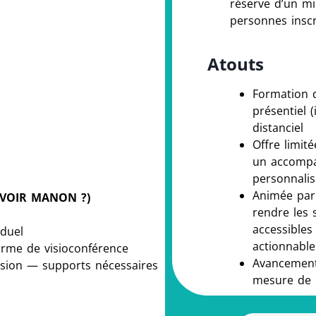
réserve d’un m
personnes inscr
Atouts
Formation 
présentiel (
distanciel
Offre limit
un accomp
personnalis
Animée par
l (VOIR MANON ?)
rendre les 
accessible
iduel
actionnable
orme de visioconférence
Avancement 
sion — supports nécessaires
mesure de 