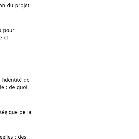
ion du projet
ts pour
e et
l’identité de
le : de quoi
tégique de la
éelles : des