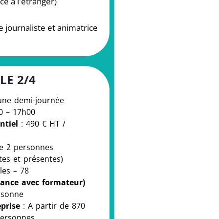
ce à l'étranger)
e journaliste et animatrice
LE 2/4
une demi-journée
30 – 17h00
ntiel
: 490 € HT /
de 2 personnes
es et présentes)
les – 78
stance avec formateur)
rsonne
prise
: A partir de 870
personnes