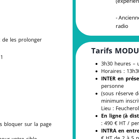
(expérien
- Ancienn
radio
t de les prolonger
Tarifs MODU
 1
3h30 heures – 
Horaires : 13h
INTER en prése
personne
(sous réserve 
minimum inscrit
Lieu : Feucherol
En ligne (à di
: 490 € HT / pe
s bloquer sur la page
INTRA en entre
€ HT de 2 à 5 