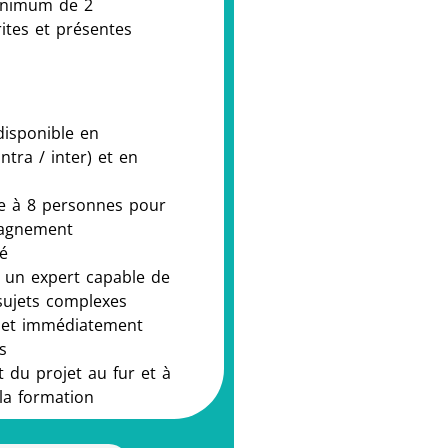
inimum de 2
ites et présentes
disponible en
intra / inter) et en
ée à 8 personnes pour
agnement
é
 un expert capable de
sujets complexes
s et immédiatement
s
du projet au fur et à
la formation