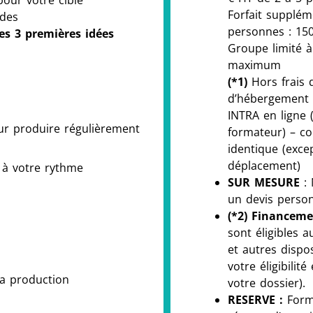
 pour votre cible
Forfait supplém
odes
personnes : 15
des 3 premières idées
Groupe limité 
maximum
(*1)
Hors frais 
d’hébergement 
INTRA en ligne 
our produire régulièrement
formateur) – con
identique (exce
déplacement)
 à votre rythme
SUR MESURE
: 
un devis person
(*2) Financem
sont éligibles
et autres dispos
votre éligibilité
la production
votre dossier).
RESERVE :
Form